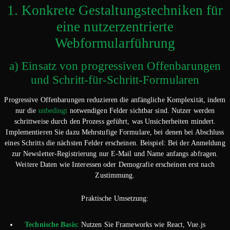
1. Konkrete Gestaltungstechniken für
eine nutzerzentrierte
Webformularführung
a) Einsatz von progressiven Offenbarungen
und Schritt-für-Schritt-Formularen
Progressive Offenbarungen reduzieren die anfängliche Komplexität, indem
nur die
unbedingt
notwendigen Felder sichtbar sind. Nutzer werden
schrittweise durch den Prozess geführt, was Unsicherheiten mindert.
Implementieren Sie dazu Mehrstufige Formulare, bei denen bei Abschluss
eines Schritts die nächsten Felder erscheinen. Beispiel: Bei der Anmeldung
zur Newsletter-Registrierung nur E-Mail und Name anfangs abfragen.
Weitere Daten wie Interessen oder Demografie erscheinen erst nach
Zustimmung.
Praktische Umsetzung:
Technische Basis:
Nutzen Sie Frameworks wie React, Vue.js