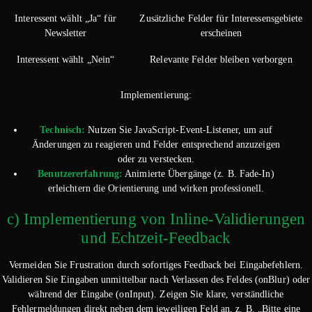
Interessent wählt „Ja“ für
Zusätzliche Felder für Interessensgebiete
Newsletter
erscheinen
Interessent wählt „Nein“
Relevante Felder bleiben verborgen
Implementierung:
Technisch:
Nutzen Sie JavaScript-Event-Listener, um auf
Änderungen zu reagieren und Felder entsprechend anzuzeigen
oder zu verstecken.
Benutzererfahrung:
Animierte Übergänge (z. B. Fade-In)
erleichtern die Orientierung und wirken professionell.
c) Implementierung von Inline-Validierungen
und Echtzeit-Feedback
Vermeiden Sie Frustration durch sofortiges Feedback bei Eingabefehlern.
Validieren Sie Eingaben unmittelbar nach Verlassen des Feldes (onBlur) oder
während der Eingabe (onInput). Zeigen Sie klare, verständliche
Fehlermeldungen direkt neben dem jeweiligen Feld an, z. B. „Bitte eine