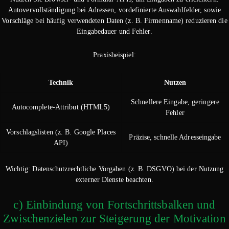
Autovervollständigung bei Adressen, vordefinierte Auswahlfelder, sowie
Vorschläge bei häufig verwendeten Daten (z. B. Firmenname) reduzieren die
Eingabedauer und Fehler.
Praxisbeispiel:
Technik
Nutzen
Schnellere Eingabe, geringere
Autocomplete-Attribut (HTML5)
Fehler
Vorschlagslisten (z. B. Google Places
Präzise, schnelle Adresseingabe
API)
Wichtig: Datenschutzrechtliche Vorgaben (z. B. DSGVO) bei der Nutzung
externer Dienste beachten.
c) Einbindung von Fortschrittsbalken und
Zwischenzielen zur Steigerung der Motivation