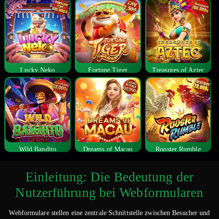
Lucky Neko
Fortune Tiger
Treasures of Aztec
Wild Bandito
Dreams of Macau
Rooster Rumble
Einleitung: Die Bedeutung der
Nutzerführung bei Webformularen
Webformulare stellen eine zentrale Schnittstelle zwischen Besucher und