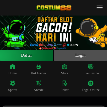
Beranda
Slot Online
Live Casino
Sportsbook
Arcade
Togel Online
Daftar
Login
Poker
Whatsapp
Home
Hot Games
Slots
Live Casino
Telegram
Sports
Arcade
Poker
Togel Online
Livechat