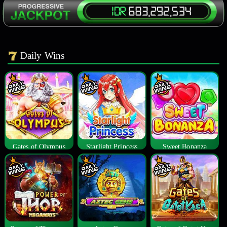
Daily Wins
Gates of Olympus
Starlight Princess
Sweet Bonanza