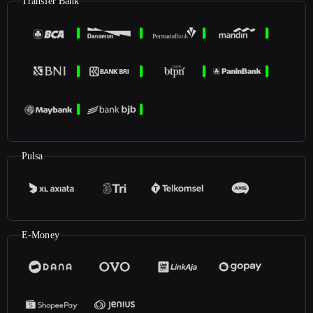
Transfer Bank
Pulsa
E-Money