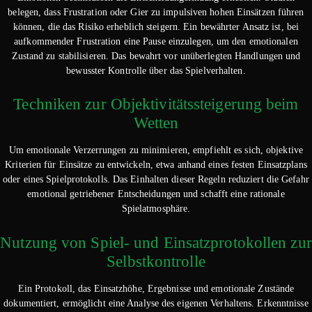
belegen, dass Frustration oder Gier zu impulsiven hohen Einsätzen führen
können, die das Risiko erheblich steigern. Ein bewährter Ansatz ist, bei
aufkommender Frustration eine Pause einzulegen, um den emotionalen
Zustand zu stabilisieren. Das bewahrt vor unüberlegten Handlungen und
bewusster Kontrolle über das Spielverhalten.
Techniken zur Objektivitätssteigerung beim
Wetten
Um emotionale Verzerrungen zu minimieren, empfiehlt es sich, objektive
Kriterien für Einsätze zu entwickeln, etwa anhand eines festen Einsatzplans
oder eines Spielprotokolls. Das Einhalten dieser Regeln reduziert die Gefahr
emotional getriebener Entscheidungen und schafft eine rationale
Spielatmosphäre.
Nutzung von Spiel- und Einsatzprotokollen zur
Selbstkontrolle
Ein Protokoll, das Einsatzhöhe, Ergebnisse und emotionale Zustände
dokumentiert, ermöglicht eine Analyse des eigenen Verhaltens. Erkenntnisse