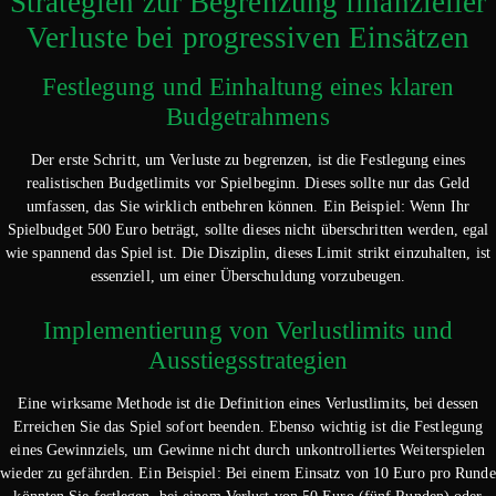
Strategien zur Begrenzung finanzieller
Verluste bei progressiven Einsätzen
Festlegung und Einhaltung eines klaren
Budgetrahmens
Der erste Schritt, um Verluste zu begrenzen, ist die Festlegung eines
realistischen Budgetlimits vor Spielbeginn. Dieses sollte nur das Geld
umfassen, das Sie wirklich entbehren können. Ein Beispiel: Wenn Ihr
Spielbudget 500 Euro beträgt, sollte dieses nicht überschritten werden, egal
wie spannend das Spiel ist. Die Disziplin, dieses Limit strikt einzuhalten, ist
essenziell, um einer Überschuldung vorzubeugen.
Implementierung von Verlustlimits und
Ausstiegsstrategien
Eine wirksame Methode ist die Definition eines Verlustlimits, bei dessen
Erreichen Sie das Spiel sofort beenden. Ebenso wichtig ist die Festlegung
eines Gewinnziels, um Gewinne nicht durch unkontrolliertes Weiterspielen
wieder zu gefährden. Ein Beispiel: Bei einem Einsatz von 10 Euro pro Runde