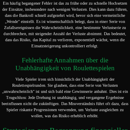
Ein häufig begangener Fehler ist das zu frühe oder zu schnelle Hochsetzen
der Einsätze, insbesondere nach wenigen Verlusten. Dies kann dazu führen,
dass die Bankroll schnell aufgezehrt wird, bevor sich eine vermeintliche
„Wende“ einstellt. Es ist wissenschaftlich belegt, dass in einer Serie von
Zufallsereignissen die Wahrscheinlichkeit, eine bestimmte Verlustserie zu
durchbrechen, mit steigender Anzahl der Verluste abnimmt. Das bedeutet,
dass das Risiko, das Kapital zu verlieren, exponentiell wächst, wenn die
Einsatzsteigerung unkontrolliert erfolgt.
Fehlerhafte Annahmen über die
Unabhängigkeit von Roulettespielen
Viele Spieler irren sich hinsichtlich der Unabhängigkeit der
Roulettespielrunden. Sie glauben, dass eine Serie von Verlusten
„unwahrscheinlich“ ist und sich bald eine Gewinnserie anbahnt. Dies ist ein
Trugschluss: Jede Drehung ist unabhängig, und vergangene Ergebnisse
beeinflussen nicht die zukünftigen. Das Missverständnis führt oft dazu, dass
Spieler riskante Progressionen verwenden, um Verluste ausgleichen zu
wollen, was das Risiko erheblich erhöht.