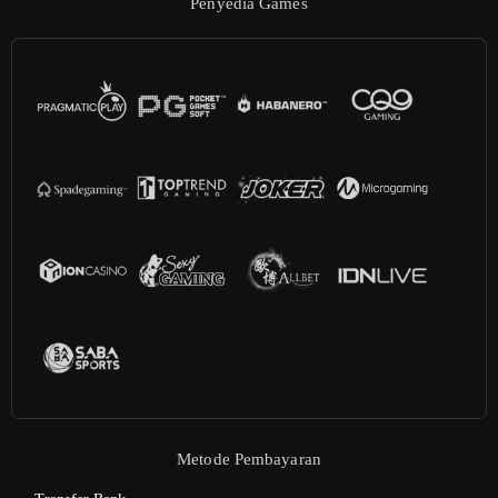
Penyedia Games
Metode Pembayaran