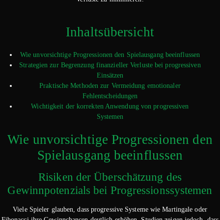
Inhaltsübersicht
Wie unvorsichtige Progressionen den Spielausgang beeinflussen
Strategien zur Begrenzung finanzieller Verluste bei progressiven
Einsätzen
Praktische Methoden zur Vermeidung emotionaler
Fehlentscheidungen
Wichtigkeit der korrekten Anwendung von progressiven
Systemen
Wie unvorsichtige Progressionen den
Spielausgang beeinflussen
Risiken der Überschätzung des
Gewinnpotenzials bei Progressionssystemen
Viele Spieler glauben, dass progressive Systeme wie Martingale oder
Fibonacci ihre Gewinnchancen deutlich erhöhen. Studien zeigen jedoch, dass