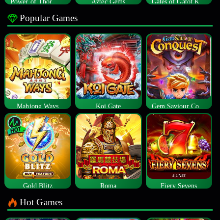
Power of Thor Megaways
Aztec Gems
Gates of Gatot Kaca
Popular Games
Mahjong Ways
Koi Gate
Gem Saviour Conquest
Gold Blitz
Roma
Fiery Sevens
Hot Games