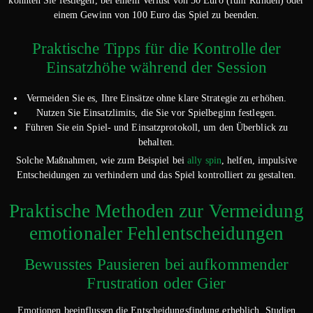
könnten Sie festlegen, bei einem Verlust von 50 Euro (fünf Runden) oder
einem Gewinn von 100 Euro das Spiel zu beenden.
Praktische Tipps für die Kontrolle der
Einsatzhöhe während der Session
Vermeiden Sie es, Ihre Einsätze ohne klare Strategie zu erhöhen.
Nutzen Sie Einsatzlimits, die Sie vor Spielbeginn festlegen.
Führen Sie ein Spiel- und Einsatzprotokoll, um den Überblick zu
behalten.
Solche Maßnahmen, wie zum Beispiel bei
ally spin
, helfen, impulsive
Entscheidungen zu verhindern und das Spiel kontrolliert zu gestalten.
Praktische Methoden zur Vermeidung
emotionaler Fehlentscheidungen
Bewusstes Pausieren bei aufkommender
Frustration oder Gier
Emotionen beeinflussen die Entscheidungsfindung erheblich. Studien