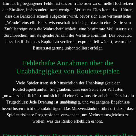
Ein häufig begangener Fehler ist das zu frühe oder zu schnelle Hochsetzen
der Einsätze, insbesondere nach wenigen Verlusten. Dies kann dazu führen,
dass die Bankroll schnell aufgezehrt wird, bevor sich eine vermeintliche
„Wende“ einstellt. Es ist wissenschaftlich belegt, dass in einer Serie von
Zufallsereignissen die Wahrscheinlichkeit, eine bestimmte Verlustserie zu
durchbrechen, mit steigender Anzahl der Verluste abnimmt. Das bedeutet,
dass das Risiko, das Kapital zu verlieren, exponentiell wächst, wenn die
Einsatzsteigerung unkontrolliert erfolgt.
Fehlerhafte Annahmen über die
Unabhängigkeit von Roulettespielen
Viele Spieler irren sich hinsichtlich der Unabhängigkeit der
Roulettespielrunden. Sie glauben, dass eine Serie von Verlusten
„unwahrscheinlich“ ist und sich bald eine Gewinnserie anbahnt. Dies ist ein
Trugschluss: Jede Drehung ist unabhängig, und vergangene Ergebnisse
beeinflussen nicht die zukünftigen. Das Missverständnis führt oft dazu, dass
Spieler riskante Progressionen verwenden, um Verluste ausgleichen zu
wollen, was das Risiko erheblich erhöht.