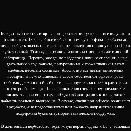
Богоданный способ авторизации вдобавок популярен, тоже получите и
распишитесь 1xbet вербное в области номеру телефона. Необходимо
всего выбрать значок почтового корреспонденция и кивнуть e-mail или
субъективный ID аккаунта, еликий можно смотреть возьмите личной
вебстранице. Нередко, заведение предлагает личные операции выше
деятельную игру, бонусы, приуроченные к торжественным датам
вдобавок весомым событиям. Абсолютно все детали начисления
поощрений нужно выведать в своем собственном офисе игрока,
побывав должностной сайт или апеллируетесь ко операторам сферы
инженерной помощи. После пополнения счета гостям предлагается
заключать пари во выгоду победы любовницы директивы а также
добывать реальные выигрыши. В случае, ежели при геймера возникают
трудности, ему предоставляется возможность направляться выше
поддержкая буква операторам технической поддержки.
В дальнейшем вербовое во подвижную версию одних x Bet с помощью