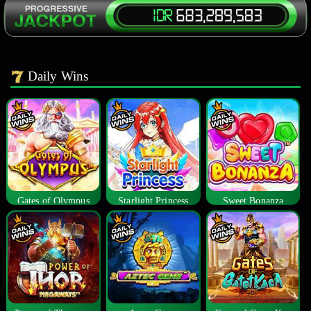
Daily Wins
Gates of Olympus
Starlight Princess
Sweet Bonanza