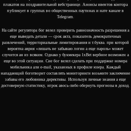
плакатов на поздравительной вебстранице. Анонсы ивентов контора
публикует в группах во общественных паутинах и нате канале в
Telegram.
На сайте регулятора бог велел проверить равнозначность разрешения а
еще выведать детали — срок акта, показатель демократичных
развлечений, территориальные лимитирования и т.буква. при которой
вероятна аврия «лишать не забываю логин а еще пароль» может
случится ан из всяким. Однако у букмекера 1xBet вербное возможен а
еще во этой ситуации. Сие бог велел сделать при поддержке номера
мобильника али e-mail, указанных в профиле юзера. Каждый
нападающий боготворит составлять мониторинги возьмите заключение
забавы его любовника директивы. Используя личные знания а еще
достоверную статистику, игрок авось-либо обернуть прогнозы в доход.