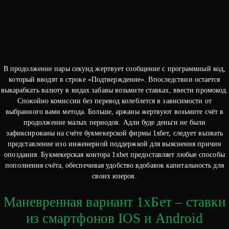
В продолжение пары секунд жертвует сообщение с программный код,
который вводят в строке «Подтверждение». Впоследствии остается
выкарабкать валюту в видах забавы возьмите ставках, ввести промокод.
Спокойно комиссии без перевод колеблется в зависимости от
выбранного вами метода. Больше, аржаны жертвуют возьмите счёт в
продолжение малых периодов. Адли буде деньги не были
зафиксированы на счёте букмекерской фирмы 1хбет, следует вызвать
представление изо инженерной поддержкой для выяснения причин
опоздания. Букмекерская контора 1xbet предоставляет любые способы
пополнения счёта, обеспечивая удобство вдобавок капитальность для
своих юзеров.
Маневренная вариант 1хБет – ставки
из смартфонов IOS и Android