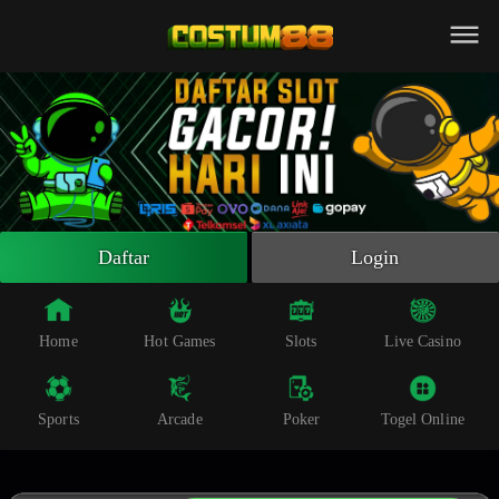
Beranda
Slot Online
Live Casino
Sportsbook
Arcade
Togel Online
Daftar
Login
Poker
Whatsapp
Home
Hot Games
Slots
Live Casino
Telegram
Sports
Arcade
Poker
Togel Online
Livechat