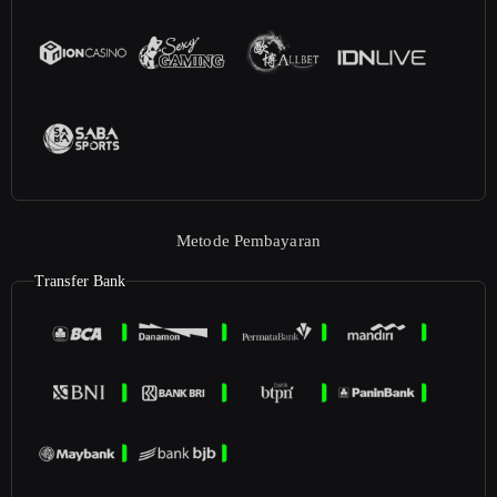
Metode Pembayaran
Transfer Bank