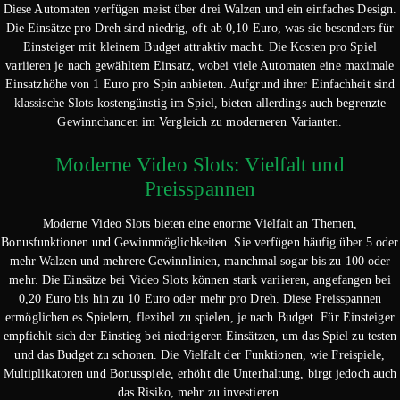
Diese Automaten verfügen meist über drei Walzen und ein einfaches Design.
Die Einsätze pro Dreh sind niedrig, oft ab 0,10 Euro, was sie besonders für
Einsteiger mit kleinem Budget attraktiv macht. Die Kosten pro Spiel
variieren je nach gewähltem Einsatz, wobei viele Automaten eine maximale
Einsatzhöhe von 1 Euro pro Spin anbieten. Aufgrund ihrer Einfachheit sind
klassische Slots kostengünstig im Spiel, bieten allerdings auch begrenzte
Gewinnchancen im Vergleich zu moderneren Varianten.
Moderne Video Slots: Vielfalt und
Preisspannen
Moderne Video Slots bieten eine enorme Vielfalt an Themen,
Bonusfunktionen und Gewinnmöglichkeiten. Sie verfügen häufig über 5 oder
mehr Walzen und mehrere Gewinnlinien, manchmal sogar bis zu 100 oder
mehr. Die Einsätze bei Video Slots können stark variieren, angefangen bei
0,20 Euro bis hin zu 10 Euro oder mehr pro Dreh. Diese Preisspannen
ermöglichen es Spielern, flexibel zu spielen, je nach Budget. Für Einsteiger
empfiehlt sich der Einstieg bei niedrigeren Einsätzen, um das Spiel zu testen
und das Budget zu schonen. Die Vielfalt der Funktionen, wie Freispiele,
Multiplikatoren und Bonusspiele, erhöht die Unterhaltung, birgt jedoch auch
das Risiko, mehr zu investieren.