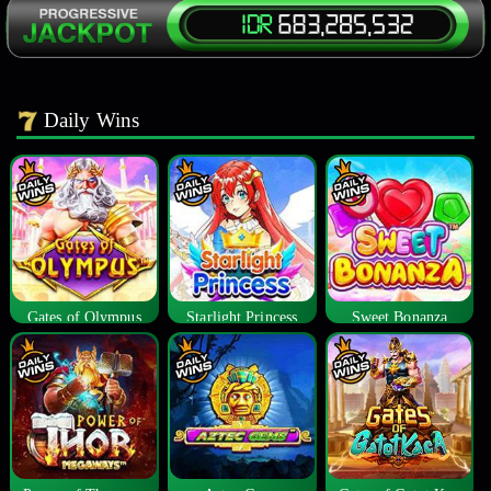
Daily Wins
Gates of Olympus
Starlight Princess
Sweet Bonanza