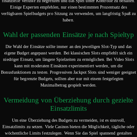
finanzielle Verluste zu begrenzen und das Spiel unter Kontrolle zu behalten.
Einige Experten empfehlen, nur einen bestimmten Prozentsatz des
verfügbaren Spielbudgets pro Sitzung zu verwenden, um langfristig Spaß zu
haben.
Wahl der passenden Einsätze je nach Spieltyp
Die Wahl der Einsätze sollte immer an den jeweiligen Slot-Typ und das
eigene Budget angepasst werden. Bei klassischen Slots empfiehlt sich ein
niedriger Einsatz, um längere Spielzeiten zu ermöglichen. Bei Video Slots
kann mit moderaten Einsätzen experimentiert werden, um die
Bonusfunktionen zu testen. Progressiven Jackpot Slots sind weniger geeignet
für begrenzte Budgets, sollten aber nur mit einem festgelegten
Maximalbetrag gespielt werden.
Vermeidung von Überziehung durch gezielte
Einsatzlimits
Um eine Überziehung des Budgets zu vermeiden, ist es sinnvoll,
Einsatzlimits zu setzen. Viele Casinos bieten die Möglichkeit, tägliche oder
wöchentliche Limits festzulegen. Wenn Sie das Spiel spannend gestalten