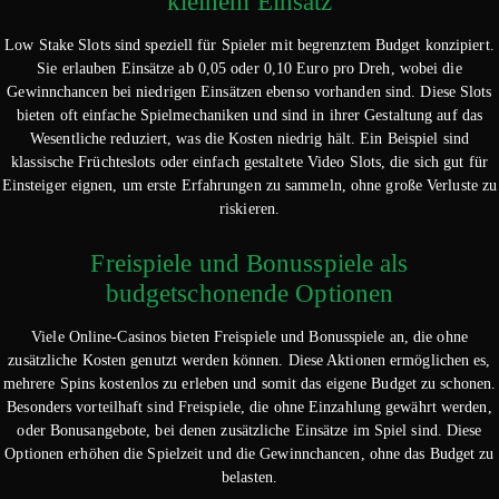
kleinem Einsatz
Low Stake Slots sind speziell für Spieler mit begrenztem Budget konzipiert.
Sie erlauben Einsätze ab 0,05 oder 0,10 Euro pro Dreh, wobei die
Gewinnchancen bei niedrigen Einsätzen ebenso vorhanden sind. Diese Slots
bieten oft einfache Spielmechaniken und sind in ihrer Gestaltung auf das
Wesentliche reduziert, was die Kosten niedrig hält. Ein Beispiel sind
klassische Früchteslots oder einfach gestaltete Video Slots, die sich gut für
Einsteiger eignen, um erste Erfahrungen zu sammeln, ohne große Verluste zu
riskieren.
Freispiele und Bonusspiele als
budgetschonende Optionen
Viele Online-Casinos bieten Freispiele und Bonusspiele an, die ohne
zusätzliche Kosten genutzt werden können. Diese Aktionen ermöglichen es,
mehrere Spins kostenlos zu erleben und somit das eigene Budget zu schonen.
Besonders vorteilhaft sind Freispiele, die ohne Einzahlung gewährt werden,
oder Bonusangebote, bei denen zusätzliche Einsätze im Spiel sind. Diese
Optionen erhöhen die Spielzeit und die Gewinnchancen, ohne das Budget zu
belasten.