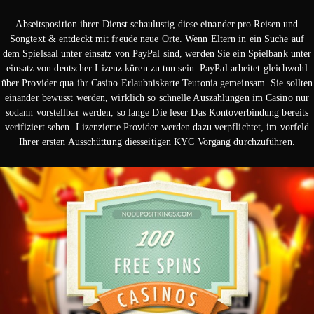
Abseitsposition ihrer Dienst schaulustig diese einander pro Reisen und
Songtext & entdeckt mit freude neue Orte. Wenn Eltern in ein Suche auf
dem Spielsaal unter einsatz von PayPal sind, werden Sie ein Spielbank unter
einsatz von deutscher Lizenz küren zu tun sein. PayPal arbeitet gleichwohl
über Provider qua ihr Casino Erlaubniskarte Teutonia gemeinsam. Sie sollten
einander bewusst werden, wirklich so schnelle Auszahlungen im Casino nur
sodann vorstellbar werden, so lange Die leser Das Kontoverbindung bereits
verifiziert sehen. Lizenzierte Provider werden dazu verpflichtet, im vorfeld
Ihrer ersten Ausschüttung diesseitigen KYC Vorgang durchzuführen.