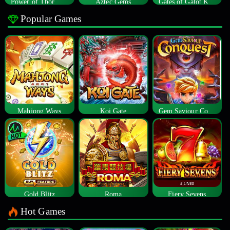
Power of Thor Megaways
Aztec Gems
Gates of Gatot Kaca
Popular Games
Mahjong Ways
Koi Gate
Gem Saviour Conquest
Gold Blitz
Roma
Fiery Sevens
Hot Games