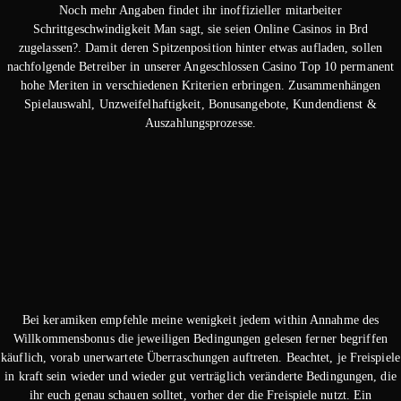
Noch mehr Angaben findet ihr inoffizieller mitarbeiter
Schrittgeschwindigkeit Man sagt, sie seien Online Casinos in Brd
zugelassen?. Damit deren Spitzenposition hinter etwas aufladen, sollen
nachfolgende Betreiber in unserer Angeschlossen Casino Top 10 permanent
hohe Meriten in verschiedenen Kriterien erbringen. Zusammenhängen
Spielauswahl, Unzweifelhaftigkeit, Bonusangebote, Kundendienst &
Auszahlungsprozesse.
Bei keramiken empfehle meine wenigkeit jedem within Annahme des
Willkommensbonus die jeweiligen Bedingungen gelesen ferner begriffen
käuflich, vorab unerwartete Überraschungen auftreten. Beachtet, je Freispiele
in kraft sein wieder und wieder gut verträglich veränderte Bedingungen, die
ihr euch genau schauen solltet, vorher der die Freispiele nutzt. Ein