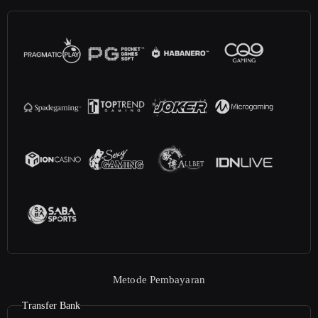
Metode Pembayaran
Transfer Bank