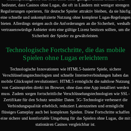
bedeutet, dass Casinos ohne Lugas, die oft in Ländern mit weniger strengen
Regulierungen operieren, für deutsche Spieler attraktiv bleiben, da sie häufig
eine schnelle und unkomplizierte Nutzung ohne komplexe Lugas-Regelungen
bieten. Allerdings steigen auch die Anforderungen an die Sicherheit, weshalb
vertrauenswürdige Anbieter stets eine gültige Lizenz besitzen sollten, um die
Sicherheit der Spieler zu gewährleisten.
Technologische Fortschritte, die das mobile
Spielen ohne Lugas erleichtern
Technologische Innovationen wie HTML5-basierte Spiele, sichere
Verschlüsselungstechnologien und schnelle Internetverbindungen haben das
mobile Glücksspiel revolutioniert. HTML5 ermöglicht die nahtlose Nutzung
von Casinospielen direkt im Browser, ohne dass eine App installiert werden
muss. Zudem sorgen fortschrittliche Verschlüsselungstechnologien wie SSL-
Zertifikate für den Schutz sensibler Daten. 5G-Technologie verbessert die
Verbindungsqualität erheblich, reduziert Latenzzeiten und ermöglicht
flüssiges Gameplay auch bei komplexen Spielen. Diese Fortschritte schaffen
eine sichere und komfortable Umgebung für das Spielen ohne Lugas, die mit
stationären Casinos vergleichbar ist.