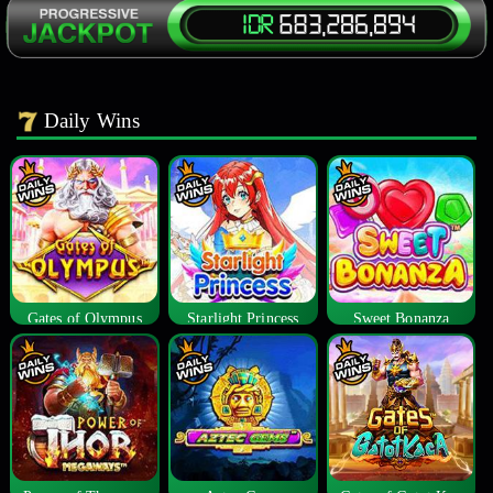
Daily Wins
Gates of Olympus
Starlight Princess
Sweet Bonanza