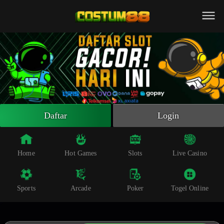
Beranda
Slot Online
Live Casino
Sportsbook
Arcade
Togel Online
Daftar
Login
Poker
Whatsapp
Home
Hot Games
Slots
Live Casino
Telegram
Sports
Arcade
Poker
Togel Online
Livechat