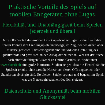
Praktische Vorteile des Spiels auf
mobilen Endgeräten ohne Lugas
Flexibilität und Unabhängigkeit beim Spielen
jederzeit und überall
Der größte Vorteil des mobilen Glücksspiels ohne Lugas ist die Flexibilität.
Spieler können ihre Lieblingsspiele unterwegs, im Zug, bei der Arbeit oder
zuhause genießen. Dies ermöglicht eine individuelle Gestaltung des
Spielumfelds und passt sich an den Alltag der Nutzer an. Wer auf der Suche
nach einer vielfältigen Auswahl an Online-Casinos ist, findet unter
www.slotsdj.ch
eine große Plattform. Studien zeigen, dass die Flexibilität die
Spielzeit erhöht, ohne dass die Nutzer von festen Öffnungszeiten oder
Standorten abhängig sind. So bleiben Spieler spontan und bequem im Spiel,
was die Nutzerzufriedenheit deutlich steigert.
Datenschutz und Anonymität beim mobilen
Glücksspiel