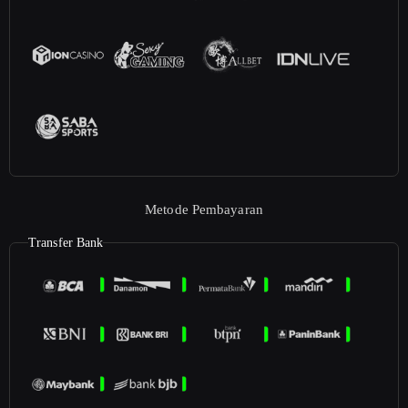
Metode Pembayaran
Transfer Bank