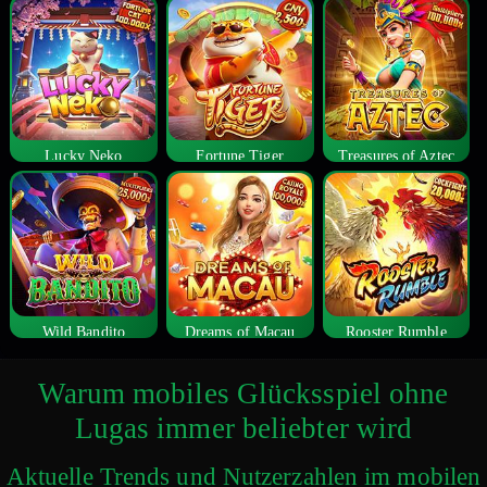
Lucky Neko
Fortune Tiger
Treasures of Aztec
Wild Bandito
Dreams of Macau
Rooster Rumble
Warum mobiles Glücksspiel ohne
Lugas immer beliebter wird
Aktuelle Trends und Nutzerzahlen im mobilen