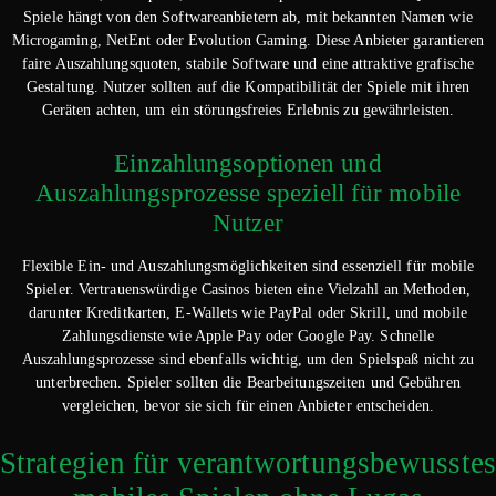
Spiele hängt von den Softwareanbietern ab, mit bekannten Namen wie
Microgaming, NetEnt oder Evolution Gaming. Diese Anbieter garantieren
faire Auszahlungsquoten, stabile Software und eine attraktive grafische
Gestaltung. Nutzer sollten auf die Kompatibilität der Spiele mit ihren
Geräten achten, um ein störungsfreies Erlebnis zu gewährleisten.
Einzahlungsoptionen und
Auszahlungsprozesse speziell für mobile
Nutzer
Flexible Ein- und Auszahlungsmöglichkeiten sind essenziell für mobile
Spieler. Vertrauenswürdige Casinos bieten eine Vielzahl an Methoden,
darunter Kreditkarten, E-Wallets wie PayPal oder Skrill, und mobile
Zahlungsdienste wie Apple Pay oder Google Pay. Schnelle
Auszahlungsprozesse sind ebenfalls wichtig, um den Spielspaß nicht zu
unterbrechen. Spieler sollten die Bearbeitungszeiten und Gebühren
vergleichen, bevor sie sich für einen Anbieter entscheiden.
Strategien für verantwortungsbewusstes