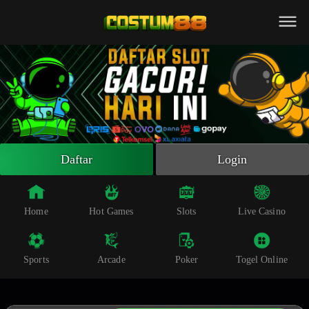
Beranda
Slot Online
Live Casino
Sportsbook
Arcade
Togel Online
Daftar
Login
Poker
Whatsapp
Home
Hot Games
Slots
Live Casino
Telegram
Sports
Arcade
Poker
Togel Online
Livechat