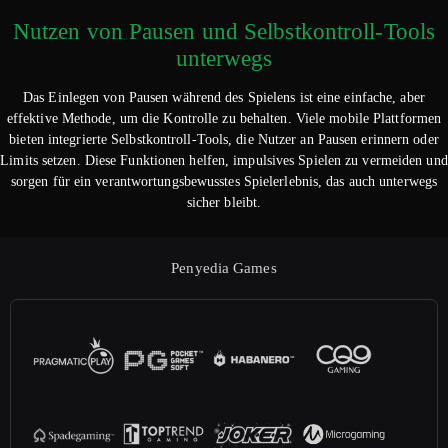
Nutzen von Pausen und Selbstkontroll-Tools
unterwegs
Das Einlegen von Pausen während des Spielens ist eine einfache, aber
effektive Methode, um die Kontrolle zu behalten. Viele mobile Plattformen
bieten integrierte Selbstkontroll-Tools, die Nutzer an Pausen erinnern oder
Limits setzen. Diese Funktionen helfen, impulsives Spielen zu vermeiden und
sorgen für ein verantwortungsbewusstes Spielerlebnis, das auch unterwegs
sicher bleibt.
Penyedia Games