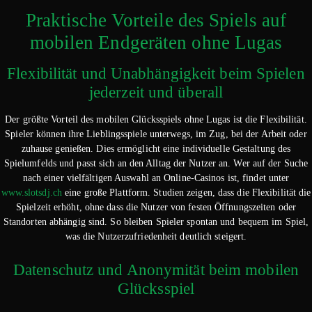
Praktische Vorteile des Spiels auf
mobilen Endgeräten ohne Lugas
Flexibilität und Unabhängigkeit beim Spielen
jederzeit und überall
Der größte Vorteil des mobilen Glücksspiels ohne Lugas ist die Flexibilität.
Spieler können ihre Lieblingsspiele unterwegs, im Zug, bei der Arbeit oder
zuhause genießen. Dies ermöglicht eine individuelle Gestaltung des
Spielumfelds und passt sich an den Alltag der Nutzer an. Wer auf der Suche
nach einer vielfältigen Auswahl an Online-Casinos ist, findet unter
www.slotsdj.ch
eine große Plattform. Studien zeigen, dass die Flexibilität die
Spielzeit erhöht, ohne dass die Nutzer von festen Öffnungszeiten oder
Standorten abhängig sind. So bleiben Spieler spontan und bequem im Spiel,
was die Nutzerzufriedenheit deutlich steigert.
Datenschutz und Anonymität beim mobilen
Glücksspiel