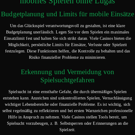
mobiles Spielen ohne Lugas
Budgetplanung und Limits für mobile Einsätze
Um das Glücksspiel verantwortungsvoll zu gestalten, ist eine klare
Budgetplanung unerlässlich. Legen Sie vor dem Spielen ein maximales
Einsatzlimit fest und halten Sie sich strikt daran. Viele Casinos bieten die
Möglichkeit, persönliche Limits für Einsätze, Verluste oder Spielzeit
festzulegen. Diese Funktionen helfen, die Kontrolle zu behalten und das
Risiko finanzieller Probleme zu minimieren.
Erkennung und Vermeidung von
Spielsuchtgefahren
Spielsucht ist eine ernsthafte Gefahr, die durch übermäßiges Spielen
entstehen kann. Anzeichen sind unkontrolliertes Spielen, Vernachlässigung
wichtiger Lebensbereiche oder finanzielle Probleme. Es ist wichtig, sich
selbst regelmäßig zu reflektieren und bei ersten Warnzeichen professionelle
Hilfe in Anspruch zu nehmen. Viele Casinos stellen Tools bereit, um
Spielsucht vorzubeugen, z. B. Selbstsperren oder Erinnerungen an die
Spielzeit.