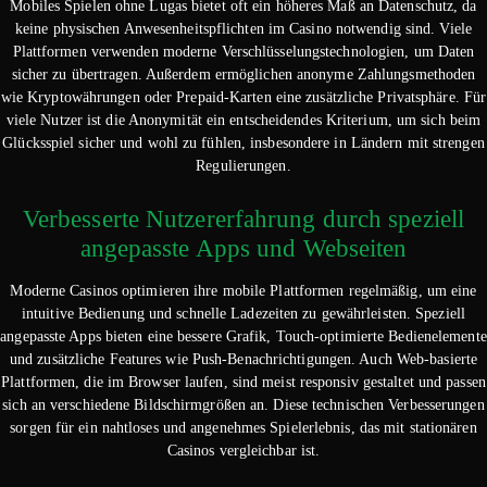
Mobiles Spielen ohne Lugas bietet oft ein höheres Maß an Datenschutz, da
keine physischen Anwesenheitspflichten im Casino notwendig sind. Viele
Plattformen verwenden moderne Verschlüsselungstechnologien, um Daten
sicher zu übertragen. Außerdem ermöglichen anonyme Zahlungsmethoden
wie Kryptowährungen oder Prepaid-Karten eine zusätzliche Privatsphäre. Für
viele Nutzer ist die Anonymität ein entscheidendes Kriterium, um sich beim
Glücksspiel sicher und wohl zu fühlen, insbesondere in Ländern mit strengen
Regulierungen.
Verbesserte Nutzererfahrung durch speziell
angepasste Apps und Webseiten
Moderne Casinos optimieren ihre mobile Plattformen regelmäßig, um eine
intuitive Bedienung und schnelle Ladezeiten zu gewährleisten. Speziell
angepasste Apps bieten eine bessere Grafik, Touch-optimierte Bedienelemente
und zusätzliche Features wie Push-Benachrichtigungen. Auch Web-basierte
Plattformen, die im Browser laufen, sind meist responsiv gestaltet und passen
sich an verschiedene Bildschirmgrößen an. Diese technischen Verbesserungen
sorgen für ein nahtloses und angenehmes Spielerlebnis, das mit stationären
Casinos vergleichbar ist.