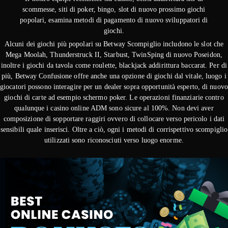
scommesse, siti di poker, bingo, slot di nuovo prossimo giochi
popolari, esamina metodi di pagamento di nuovo sviluppatori di
giochi.
Alcuni dei giochi più popolari su Betway Scompiglio includono le slot che
Mega Moolah, Thunderstruck II, Starbust, TwinSping di nuovo Poseidon,
inoltre i giochi da tavola come roulette, blackjack addirittura baccarat. Per di
più, Betway Confusione offre anche una opzione di giochi dal vitale, luogo i
giocatori possono interagire per un dealer sopra opportunità esperto, di nuovo
giochi di carte ad esempio schermo poker. Le operazioni finanziarie contro
qualunque i casino online ADM sono sicure al 100%. Non devi aver
composizione di sopportare raggiri ovvero di collocare verso pericolo i dati
sensibili quale inserisci. Oltre a ciò, ogni i metodi di corrispettivo scompiglio
utilizzati sono riconosciuti verso luogo enorme.