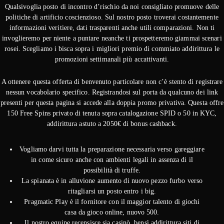
Qualsivoglia posto di incontro d’rischio da noi consigliato promuove delle
politiche di artificio coscienzioso. Sul nostro posto troverai costantemente
informazioni veritiere, dati trasparenti anche utili comparazioni. Non ti
invoglieremo per niente a puntare neanche ti prospetteremo giammai scenari
rosei. Scegliamo i bisca sopra i migliori premio di commiato addirittura le
promozioni settimanali più accattivanti.
A ottenere questa offerta di benvenuto particolare non c’è stento di registrare
nessun vocabolario specifico. Registrandosi sul porta da qualcuno dei link
presenti per questa pagina si accede alla doppia promo privativa. Questa offre
150 Free Spins privato di tenuta sopra catalogazione SPID o 50 in KYC,
addirittura astuto a 2050€ di bonus cashback.
Vogliamo darvi tutta la preparazione necessaria verso gareggiare
in come sicuro anche con ambienti legali in assenza di il
possibilità di truffe.
La spianata è in alluvione aumento di nuovo pezzo furbo verso
ritagliarsi un posto entro i big.
Pragmatic Play è il fornitore con il maggior talento di giochi
casa da gioco online, nuovo 500.
Il nostro equipe recensisce sia casinò, bensì addirittura siti di