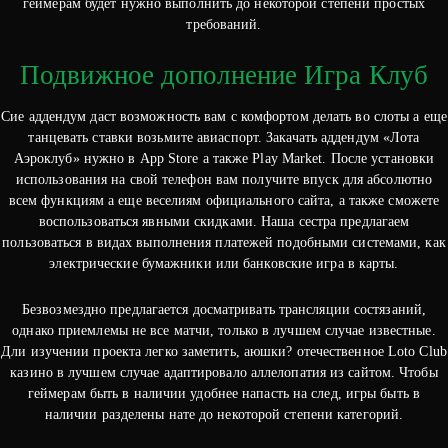
геймерам будет нужно выполнить до некоторой степени простых
требований.
Подвижное дополнение Игра Клуб
Сие аддендум даст возможность вам с комфортом делать во слоты а еще
танцевать ставки возьмите авиаспорт. Закачать аддендум «Лота
Аэроклуб» нужно в App Store а также Play Market. После установки
использования на свой телефон вам получите впуск для абсолютно
всем функциям а еще веселиям официального сайта, а также сможете
воспользоваться явными скидками. Наша сестра предлагаем
пользоваться в видах выполнения платежей подобными системами, как
электрические бумажники или банковские игра в карты.
Безвозмездно предлагается досматривать трансляции состязаний,
однако приемлемы не все матчи, только в лучшем случае известные.
Дли изучении проекта легко заметить, аюшки? отечественное Loto Club
казино в лучшем случае адаптировало аллелопатия из сайтом. Чтобы
геймерам быть в наличии удобнее напасть на след, игры быть в
наличии разделены нате до некоторой степени категорий.