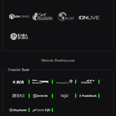
Metode Pembayaran
Transfer Bank