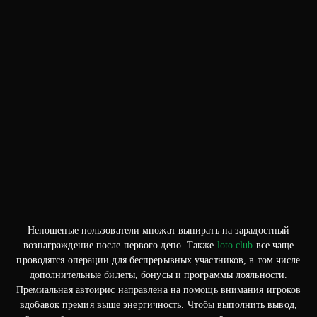
Неношеные пользователи множат выпирать на зарадостный
вознаграждение после первого депо. Также
loto club
все чаще
проводятся операции для беспрерывных участников, в том числе
дополнительные билеты, бонусы и программы лояльности.
Премиальная автоирис направлена на помощь внимания игроков
вдобавок премия выше энергичность. Чтобы выполнить вывод,