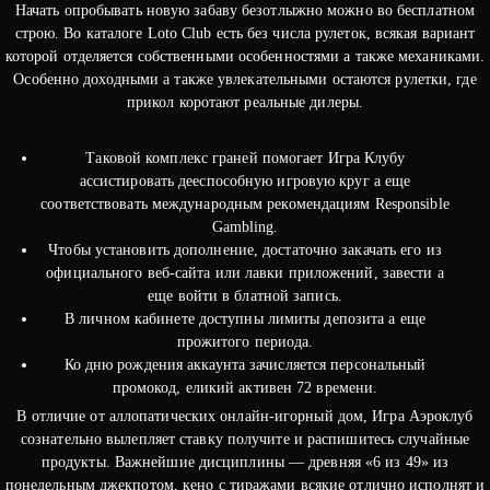
Начать опробывать новую забаву безотлыжно можно во бесплатном
строю. Во каталоге Loto Club есть без числа рулеток, всякая вариант
которой отделяется собственными особенностями а также механиками.
Особенно доходными а также увлекательными остаются рулетки, где
прикол коротают реальные дилеры.
Таковой комплекс граней помогает Игра Клубу
ассистировать дееспособную игровую круг а еще
соответствовать международным рекомендациям Responsible
Gambling.
Чтобы установить дополнение, достаточно закачать его из
официального веб-сайта или лавки приложений, завести а
еще войти в блатной запись.
В личном кабинете доступны лимиты депозита а еще
прожитого периода.
Ко дню рождения аккаунта зачисляется персональный
промокод, еликий активен 72 времени.
В отличие от аллопатических онлайн‑игорный дом, Игра Аэроклуб
сознательно вылепляет ставку получите и распишитесь случайные
продукты. Важнейшие дисциплины — древняя «6 из 49» из
понедельным джекпотом, кено с тиражами всякие отлично исполнят и