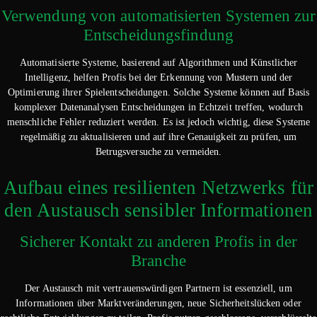
Verwendung von automatisierten Systemen zur
Entscheidungsfindung
Automatisierte Systeme, basierend auf Algorithmen und Künstlicher
Intelligenz, helfen Profis bei der Erkennung von Mustern und der
Optimierung ihrer Spielentscheidungen. Solche Systeme können auf Basis
komplexer Datenanalysen Entscheidungen in Echtzeit treffen, wodurch
menschliche Fehler reduziert werden. Es ist jedoch wichtig, diese Systeme
regelmäßig zu aktualisieren und auf ihre Genauigkeit zu prüfen, um
Betrugsversuche zu vermeiden.
Aufbau eines resilienten Netzwerks für
den Austausch sensibler Informationen
Sicherer Kontakt zu anderen Profis in der
Branche
Der Austausch mit vertrauenswürdigen Partnern ist essenziell, um
Informationen über Marktveränderungen, neue Sicherheitslücken oder