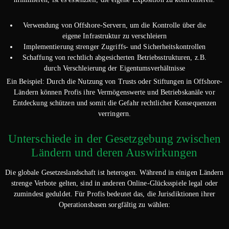
Verwendung von Offshore-Servern, um die Kontrolle über die
eigene Infrastruktur zu verschleiern
Implementierung strenger Zugriffs- und Sicherheitskontrollen
Schaffung von rechtlich abgesicherten Betriebsstrukturen, z.B.
durch Verschleierung der Eigentumsverhältnisse
Ein Beispiel: Durch die Nutzung von Trusts oder Stiftungen in Offshore-
Ländern können Profis ihre Vermögenswerte und Betriebskanäle vor
Entdeckung schützen und somit die Gefahr rechtlicher Konsequenzen
verringern.
Unterschiede in der Gesetzgebung zwischen
Ländern und deren Auswirkungen
Die globale Gesetzeslandschaft ist heterogen. Während in einigen Ländern
strenge Verbote gelten, sind in anderen Online-Glücksspiele legal oder
zumindest geduldet. Für Profis bedeutet das, die Jurisdiktionen ihrer
Operationsbasen sorgfältig zu wählen: