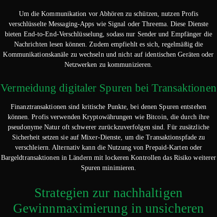
Um die Kommunikation vor Abhören zu schützen, nutzen Profis
verschlüsselte Messaging-Apps wie Signal oder Threema. Diese Dienste
bieten End-to-End-Verschlüsselung, sodass nur Sender und Empfänger die
Nachrichten lesen können. Zudem empfiehlt es sich, regelmäßig die
Kommunikationskanäle zu wechseln und nicht auf identischen Geräten oder
Netzwerken zu kommunizieren.
Vermeidung digitaler Spuren bei Transaktionen
Finanztransaktionen sind kritische Punkte, bei denen Spuren entstehen
können. Profis verwenden Kryptowährungen wie Bitcoin, die durch ihre
pseudonyme Natur oft schwerer zurückzuverfolgen sind. Für zusätzliche
Sicherheit setzen sie auf Mixer-Dienste, um die Transaktionspfade zu
verschleiern. Alternativ kann die Nutzung von Prepaid-Karten oder
Bargeldtransaktionen in Ländern mit lockeren Kontrollen das Risiko weiterer
Spuren minimieren.
Strategien zur nachhaltigen
Gewinnmaximierung in unsicheren