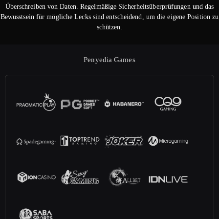
Überschreiben von Daten. Regelmäßige Sicherheitsüberprüfungen und das
Bewusstsein für mögliche Lecks sind entscheidend, um die eigene Position zu
schützen.
Penyedia Games