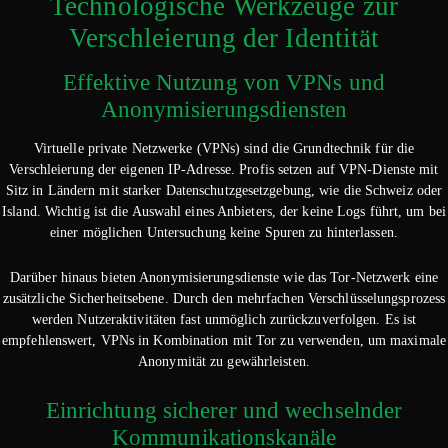
Technologische Werkzeuge zur
Verschleierung der Identität
Effektive Nutzung von VPNs und
Anonymisierungsdiensten
Virtuelle private Netzwerke (VPNs) sind die Grundtechnik für die
Verschleierung der eigenen IP-Adresse. Profis setzen auf VPN-Dienste mit
Sitz in Ländern mit starker Datenschutzgesetzgebung, wie die Schweiz oder
Island. Wichtig ist die Auswahl eines Anbieters, der keine Logs führt, um bei
einer möglichen Untersuchung keine Spuren zu hinterlassen.
Darüber hinaus bieten Anonymisierungsdienste wie das Tor-Netzwerk eine
zusätzliche Sicherheitsebene. Durch den mehrfachen Verschlüsselungsprozess
werden Nutzeraktivitäten fast unmöglich zurückzuverfolgen. Es ist
empfehlenswert, VPNs in Kombination mit Tor zu verwenden, um maximale
Anonymität zu gewährleisten.
Einrichtung sicherer und wechselnder
Kommunikationskanäle