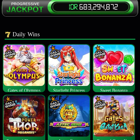
Daily Wins
Gates of Olympus
Starlight Princess
Sweet Bonanza