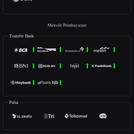
Metode Pembayaran
Transfer Bank
Pulsa