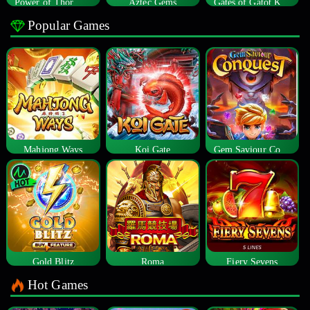
Power of Thor Megaways
Aztec Gems
Gates of Gatot Kaca
Popular Games
Mahjong Ways
Koi Gate
Gem Saviour Conquest
Gold Blitz
Roma
Fiery Sevens
Hot Games