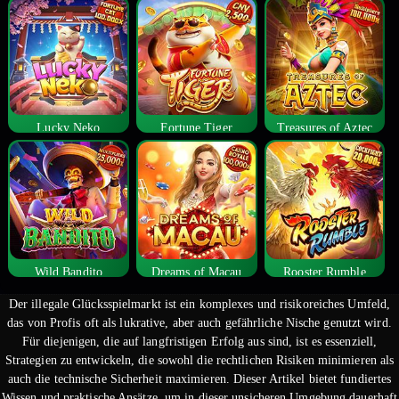
Lucky Neko
Fortune Tiger
Treasures of Aztec
Wild Bandito
Dreams of Macau
Rooster Rumble
Der illegale Glücksspielmarkt ist ein komplexes und risikoreiches Umfeld,
das von Profis oft als lukrative, aber auch gefährliche Nische genutzt wird.
Für diejenigen, die auf langfristigen Erfolg aus sind, ist es essenziell,
Strategien zu entwickeln, die sowohl die rechtlichen Risiken minimieren als
auch die technische Sicherheit maximieren. Dieser Artikel bietet fundiertes
Wissen und praktische Ansätze, um in dieser unsicheren Umgebung dauerhaft