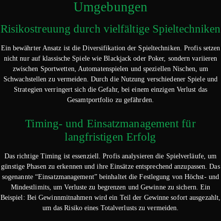
Umgebungen
Risikostreuung durch vielfältige Spieltechniken
Ein bewährter Ansatz ist die Diversifikation der Spieltechniken. Profis setzen
nicht nur auf klassische Spiele wie Blackjack oder Poker, sondern variieren
zwischen Sportwetten, Automatenspielen und speziellen Nischen, um
Schwachstellen zu vermeiden. Durch die Nutzung verschiedener Spiele und
Strategien verringert sich die Gefahr, bei einem einzigen Verlust das
Gesamtportfolio zu gefährden.
Timing- und Einsatzmanagement für
langfristigen Erfolg
Das richtige Timing ist essenziell. Profis analysieren die Spielverläufe, um
günstige Phasen zu erkennen und ihre Einsätze entsprechend anzupassen. Das
sogenannte “Einsatzmanagement” beinhaltet die Festlegung von Höchst- und
Mindestlimits, um Verluste zu begrenzen und Gewinne zu sichern. Ein
Beispiel: Bei Gewinnmitnahmen wird ein Teil der Gewinne sofort ausgezahlt,
um das Risiko eines Totalverlusts zu vermeiden.