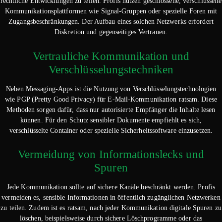
rechtliche Entwicklungen zu teilen. Profis nutzen geschlossene, verschlüsselte
Kommunikationsplattformen wie Signal-Gruppen oder spezielle Foren mit
Zugangsbeschränkungen. Der Aufbau eines solchen Netzwerks erfordert
Diskretion und gegenseitiges Vertrauen.
Vertrauliche Kommunikation und
Verschlüsselungstechniken
Neben Messaging-Apps ist die Nutzung von Verschlüsselungstechnologien
wie PGP (Pretty Good Privacy) für E-Mail-Kommunikation ratsam. Diese
Methoden sorgen dafür, dass nur autorisierte Empfänger die Inhalte lesen
können. Für den Schutz sensibler Dokumente empfiehlt es sich,
verschlüsselte Container oder spezielle Sicherheitssoftware einzusetzen.
Vermeidung von Informationslecks und
Spuren
Jede Kommunikation sollte auf sichere Kanäle beschränkt werden. Profis
vermeiden es, sensible Informationen in öffentlich zugänglichen Netzwerken
zu teilen. Zudem ist es ratsam, nach jeder Kommunikation digitale Spuren zu
löschen, beispielsweise durch sichere Löschprogramme oder das