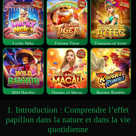
Lucky Neko
Fortune Tiger
Treasures of Aztec
Wild Bandito
Dreams of Macau
Rooster Rumble
1. Introduction : Comprendre l’effet
papillon dans la nature et dans la vie
quotidienne