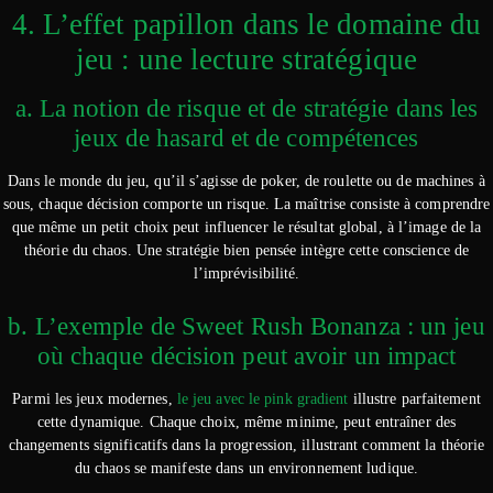
4. L’effet papillon dans le domaine du
jeu : une lecture stratégique
a. La notion de risque et de stratégie dans les
jeux de hasard et de compétences
Dans le monde du jeu, qu’il s’agisse de poker, de roulette ou de machines à
sous, chaque décision comporte un risque. La maîtrise consiste à comprendre
que même un petit choix peut influencer le résultat global, à l’image de la
théorie du chaos. Une stratégie bien pensée intègre cette conscience de
l’imprévisibilité.
b. L’exemple de Sweet Rush Bonanza : un jeu
où chaque décision peut avoir un impact
Parmi les jeux modernes,
le jeu avec le pink gradient
illustre parfaitement
cette dynamique. Chaque choix, même minime, peut entraîner des
changements significatifs dans la progression, illustrant comment la théorie
du chaos se manifeste dans un environnement ludique.