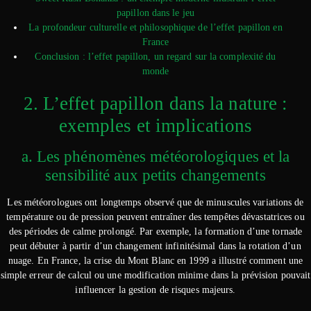
papillon dans le jeu
La profondeur culturelle et philosophique de l’effet papillon en
France
Conclusion : l’effet papillon, un regard sur la complexité du
monde
2. L’effet papillon dans la nature :
exemples et implications
a. Les phénomènes météorologiques et la
sensibilité aux petits changements
Les météorologues ont longtemps observé que de minuscules variations de
température ou de pression peuvent entraîner des tempêtes dévastatrices ou
des périodes de calme prolongé. Par exemple, la formation d’une tornade
peut débuter à partir d’un changement infinitésimal dans la rotation d’un
nuage. En France, la crise du Mont Blanc en 1999 a illustré comment une
simple erreur de calcul ou une modification minime dans la prévision pouvait
influencer la gestion de risques majeurs.