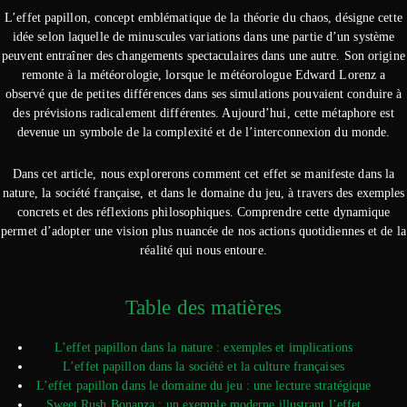
L’effet papillon, concept emblématique de la théorie du chaos, désigne cette
idée selon laquelle de minuscules variations dans une partie d’un système
peuvent entraîner des changements spectaculaires dans une autre. Son origine
remonte à la météorologie, lorsque le météorologue Edward Lorenz a
observé que de petites différences dans ses simulations pouvaient conduire à
des prévisions radicalement différentes. Aujourd’hui, cette métaphore est
devenue un symbole de la complexité et de l’interconnexion du monde.
Dans cet article, nous explorerons comment cet effet se manifeste dans la
nature, la société française, et dans le domaine du jeu, à travers des exemples
concrets et des réflexions philosophiques. Comprendre cette dynamique
permet d’adopter une vision plus nuancée de nos actions quotidiennes et de la
réalité qui nous entoure.
Table des matières
L’effet papillon dans la nature : exemples et implications
L’effet papillon dans la société et la culture françaises
L’effet papillon dans le domaine du jeu : une lecture stratégique
Sweet Rush Bonanza : un exemple moderne illustrant l’effet