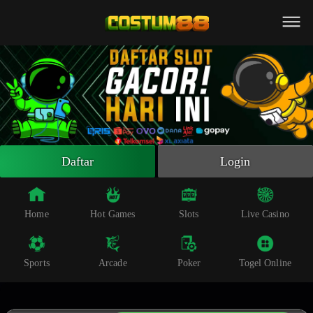
Beranda
Slot Online
Live Casino
Sportsbook
Arcade
Togel Online
Daftar
Login
Poker
Whatsapp
Home
Hot Games
Slots
Live Casino
Telegram
Sports
Arcade
Poker
Togel Online
Livechat