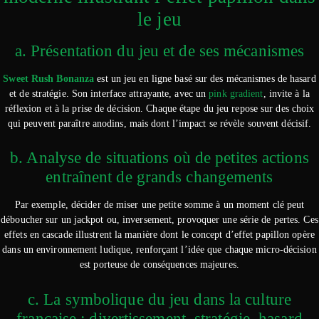
le jeu
a. Présentation du jeu et de ses mécanismes
Sweet Rush Bonanza
est un jeu en ligne basé sur des mécanismes de hasard
et de stratégie. Son interface attrayante, avec un
pink gradient
, invite à la
réflexion et à la prise de décision. Chaque étape du jeu repose sur des choix
qui peuvent paraître anodins, mais dont l’impact se révèle souvent décisif.
b. Analyse de situations où de petites actions
entraînent de grands changements
Par exemple, décider de miser une petite somme à un moment clé peut
déboucher sur un jackpot ou, inversement, provoquer une série de pertes. Ces
effets en cascade illustrent la manière dont le concept d’effet papillon opère
dans un environnement ludique, renforçant l’idée que chaque micro-décision
est porteuse de conséquences majeures.
c. La symbolique du jeu dans la culture
française : divertissement, stratégie, hasard