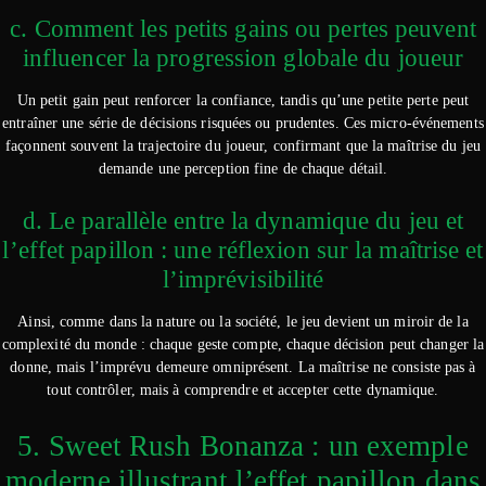
c. Comment les petits gains ou pertes peuvent
influencer la progression globale du joueur
Un petit gain peut renforcer la confiance, tandis qu’une petite perte peut
entraîner une série de décisions risquées ou prudentes. Ces micro-événements
façonnent souvent la trajectoire du joueur, confirmant que la maîtrise du jeu
demande une perception fine de chaque détail.
d. Le parallèle entre la dynamique du jeu et
l’effet papillon : une réflexion sur la maîtrise et
l’imprévisibilité
Ainsi, comme dans la nature ou la société, le jeu devient un miroir de la
complexité du monde : chaque geste compte, chaque décision peut changer la
donne, mais l’imprévu demeure omniprésent. La maîtrise ne consiste pas à
tout contrôler, mais à comprendre et accepter cette dynamique.
5. Sweet Rush Bonanza : un exemple
moderne illustrant l’effet papillon dans