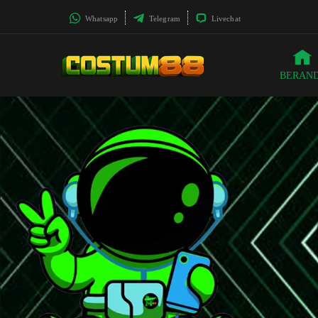
Whatsapp
Telegram
Livechat
BERAN