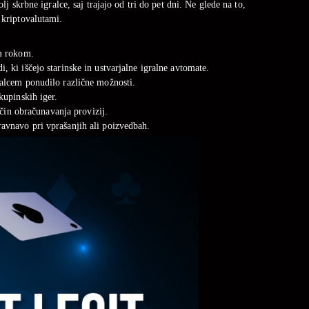
 skrbne igralce, saj trajajo od tri do pet dni. Ne glede na to,
i kriptovalutami.
im rokom.
i, ki iščejo starinske in ustvarjalne igralne avtomate.
ralcem ponudilo različne možnosti.
upinskih iger.
ačin obračunavanja provizij.
ravnavo pri vprašanjih ali poizvedbah.