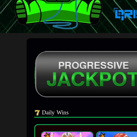
Daily Wins