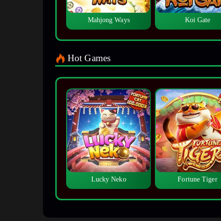
Mahjong Ways
Koi Gate
Hot Games
Lucky Neko
Fortune Tiger