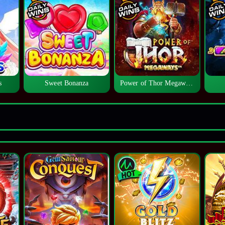
s
Sweet Bonanza
Power of Thor Megaways