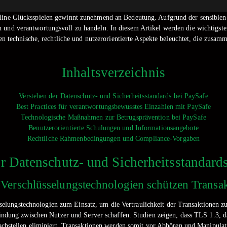
line Glücksspielen gewinnt zunehmend an Bedeutung. Aufgrund der sensiblen 
en und verantwortungsvoll zu handeln. In diesem Artikel werden die wichtigste
n technische, rechtliche und nutzerorientierte Aspekte beleuchtet, die zusa
Inhaltsverzeichnis
Verstehen der Datenschutz- und Sicherheitsstandards bei PaySafe
Best Practices für verantwortungsbewusstes Einzahlen mit PaySafe
Technologische Maßnahmen zur Betrugsprävention bei PaySafe
Benutzerorientierte Schulungen und Informationsangebote
Rechtliche Rahmenbedingungen und Compliance-Vorgaben
r Datenschutz- und Sicherheitsstandard
Verschlüsselungstechnologien schützen Transa
ungstechnologien zum Einsatz, um die Vertraulichkeit der Transaktionen zu
indung zwischen Nutzer und Server schaffen. Studien zeigen, dass TLS 1.3, das
chstellen eliminiert. Transaktionen werden somit vor Abhören und Manipulati