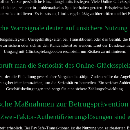
lten Nutzer persönliche Einzahlungslimits festlegen. Viele Online-Glücksspie
 einhalten, seltener in problematisches Spielverhalten geraten. Beispielswei
en zu kontrollieren. Es ist ratsam, Limits regelmäßig zu überprüfen und bei 
che Warnsignale deuten auf unsichere Nutzung 
ungshäufigkeit, Unregelmäßigkeiten bei Transaktionen oder das Gefühl, die Ko
zu sichern oder sich an den Kundendienst zu wenden. Laut der Bundeszentral
Umgang mit Glücksspielangeboten essenziell, um Risiken zu minimieren.
rüft man die Seriosität des Online-Glücksspiel
hen, der die Einhaltung gesetzlicher Vorgaben bestätigt. Zudem sollte das 
gsberichte heranziehen, um die Seriosität zu beurteilen. Ein seriöser Anbiete
Geschäftsbedingungen und sorgt für eine sichere Zahlungsabwicklung.
sche Maßnahmen zur Betrugsprävention 
Zwei-Faktor-Authentifizierungslösungen sind e
heit erheblich. Bei PaySafe-Transaktionen ist die Nutzung von zeitbasierten