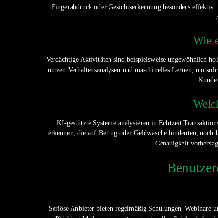
Fingerabdruck oder Gesichtserkennung besonders effektiv. 
Wie e
Verdächtige Aktivitäten sind beispielsweise ungewöhnlich 
nutzen Verhaltensanalysen und maschinelles Lernen, um solc
Kunden
Welch
KI-gestützte Systeme analysieren in Echtzeit Transaktio
erkennen, die auf Betrug oder Geldwäsche hindeuten, noch b
Genauigkeit vorhersag
Benutzer
Seriöse Anbieter bieten regelmäßig Schulungen, Webinare u