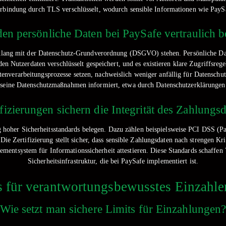
erbindung durch TLS verschlüsselt, wodurch sensible Informationen wie PaySa
en persönliche Daten bei PaySafe vertraulich b
inklang mit der Datenschutz-Grundverordnung (DSGVO) stehen. Persönliche D
den Nutzerdaten verschlüsselt gespeichert, und es existieren klare Zugriffsre
tenverarbeitungsprozesse setzen, nachweislich weniger anfällig für Datenschutz
r seine Datenschutzmaßnahmen informiert, etwa durch Datenschutzerklärungen 
fizierungen sichern die Integrität des Zahlungsdi
ng hoher Sicherheitsstandards belegen. Dazu zählen beispielsweise PCI DSS (
 Die Zertifizierung stellt sicher, dass sensible Zahlungsdaten nach strengen 
mentsystem für Informationssicherheit attestieren. Diese Standards schaffen 
Sicherheitsinfrastruktur, die bei PaySafe implementiert ist.
es für verantwortungsbewusstes Einzahle
Wie setzt man sichere Limits für Einzahlungen