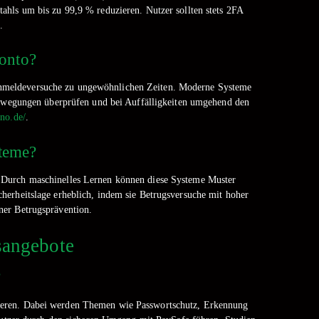
ahls um bis zu 99,9 % reduzieren. Nutzer sollten stets 2FA
.
konto?
 Anmeldeversuche zu ungewöhnlichen Zeiten. Moderne Systeme
obewegungen überprüfen und bei Auffälligkeiten umgehend den
ino.de/
.
steme?
n. Durch maschinelles Lernen können diese Systeme Muster
herheitslage erheblich, indem sie Betrugsversuche mit hoher
ner Betrugsprävention.
sangebote
?
isieren. Dabei werden Themen wie Passwortschutz, Erkennung