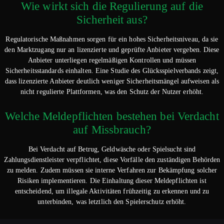
Wie wirkt sich die Regulierung auf die
Sicherheit aus?
Regulatorische Maßnahmen sorgen für ein hohes Sicherheitsniveau, da sie
den Marktzugang nur an lizenzierte und geprüfte Anbieter vergeben. Diese
Anbieter unterliegen regelmäßigen Kontrollen und müssen
Sicherheitsstandards einhalten. Eine Studie des Glücksspielverbands zeigt,
dass lizenzierte Anbieter deutlich weniger Sicherheitsmängel aufweisen als
nicht regulierte Plattformen, was den Schutz der Nutzer erhöht.
Welche Meldepflichten bestehen bei Verdacht
auf Missbrauch?
Bei Verdacht auf Betrug, Geldwäsche oder Spielsucht sind
Zahlungsdienstleister verpflichtet, diese Vorfälle den zuständigen Behörden
zu melden. Zudem müssen sie interne Verfahren zur Bekämpfung solcher
Risiken implementieren. Die Einhaltung dieser Meldepflichten ist
entscheidend, um illegale Aktivitäten frühzeitig zu erkennen und zu
unterbinden, was letztlich den Spielerschutz erhöht.