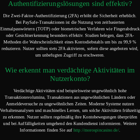
Authentifizierungslösungen sind effektiv?
Die Zwei-Faktor-Authentifizierung (2FA) erhöht die Sicherheit erheblich.
Bei PaySafe-Transaktionen ist die Nutzung von zeitbasierten
Einmalpasswörtern (TOTP) oder biometrischen Verfahren wie Fingerabdruck
oder Gesichtserkennung besonders effektiv. Studien belegen, dass 2FA-
Methoden die Wahrscheinlichkeit eines Kontodiebstahls um bis zu 99,9 %
reduzieren. Nutzer sollten stets 2FA aktivieren, sofern diese angeboten wird,
um unbefugten Zugriff zu erschweren.
Wie erkennt man verdächtige Aktivitäten im
Nutzerkonto?
Verdächtige Aktivitäten sind beispielsweise ungewöhnlich hohe
Transaktionsvolumina, Transaktionen aus ungewöhnlichen Ländern oder
Anmeldeversuche zu ungewöhnlichen Zeiten. Moderne Systeme nutzen
Verhaltensanalysen und maschinelles Lernen, um solche Aktivitäten frühzeitig
zu erkennen. Nutzer sollten regelmäßig ihre Kontobewegungen überprüfen
und bei Auffälligkeiten umgehend den Kundendienst informieren. Weitere
Informationen finden Sie auf
http://morospincasino.de/
.