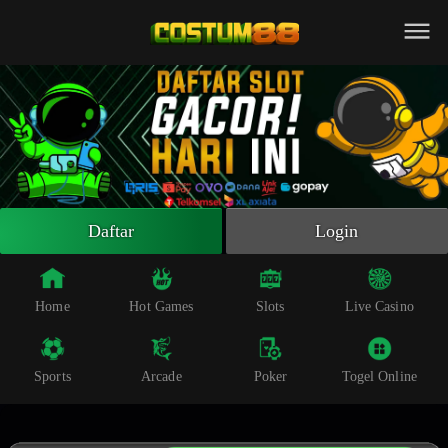
Beranda
Slot Online
Live Casino
Sportsbook
Arcade
Togel Online
Daftar
Login
Poker
Whatsapp
Home
Hot Games
Slots
Live Casino
Telegram
Sports
Arcade
Poker
Togel Online
Livechat