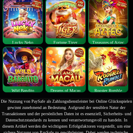
Lucky Neko
Fortune Tiger
Treasures of Aztec
Wild Bandito
Dreams of Macau
Rooster Rumble
Die Nutzung von PaySafe als Zahlungsdienstleister bei Online Glücksspielen
gewinnt zunehmend an Bedeutung. Aufgrund der sensiblen Natur der
Transaktionen und der persönlichen Daten ist es essenziell, Sicherheits- und
Datenschutzstandards zu kennen und verantwortungsvoll zu handeln. In
diesem Artikel werden die wichtigsten Erfolgsfaktoren vorgestellt, um eine
sichere Nutzung von PaySafe zu gewährleisten. Dabei werden technische,