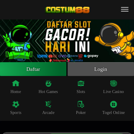
Beranda
Slot Online
Live Casino
Sportsbook
Arcade
Togel Online
Daftar
Login
Poker
Whatsapp
Home
Hot Games
Slots
Live Casino
Telegram
Sports
Arcade
Poker
Togel Online
Livechat