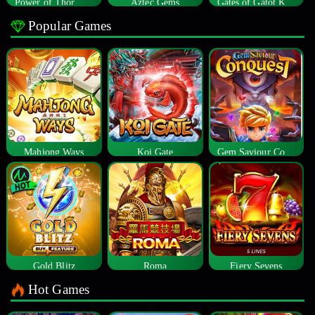
Power of Thor Megaways
Aztec Gems
Gates of Gatot Kaca
Popular Games
Mahjong Ways
Koi Gate
Gem Saviour Conquest
Gold Blitz
Roma
Fiery Sevens
Hot Games