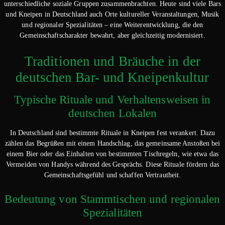
unterschiedliche soziale Gruppen zusammenbrachten. Heute sind viele Bars
und Kneipen in Deutschland auch Orte kultureller Veranstaltungen, Musik
und regionaler Spezialitäten – eine Weiterentwicklung, die den
Gemeinschaftscharakter bewahrt, aber gleichzeitig modernisiert.
Traditionen und Bräuche in der
deutschen Bar- und Kneipenkultur
Typische Rituale und Verhaltensweisen in
deutschen Lokalen
In Deutschland sind bestimmte Rituale in Kneipen fest verankert. Dazu
zählen das Begrüßen mit einem Handschlag, das gemeinsame Anstoßen bei
einem Bier oder das Einhalten von bestimmten Tischregeln, wie etwa das
Vermeiden von Handys während des Gesprächs. Diese Rituale fördern das
Gemeinschaftsgefühl und schaffen Vertrautheit.
Bedeutung von Stammtischen und regionalen
Spezialitäten