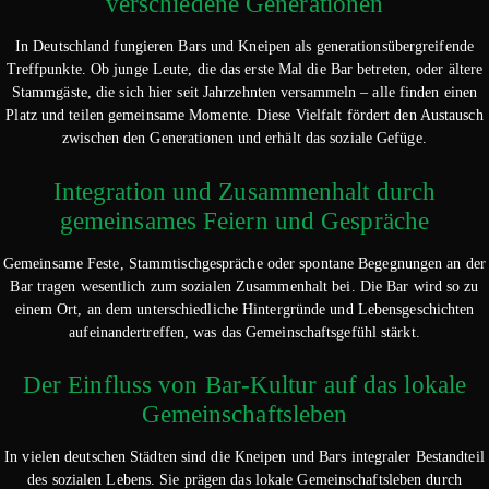
verschiedene Generationen
In Deutschland fungieren Bars und Kneipen als generationsübergreifende
Treffpunkte. Ob junge Leute, die das erste Mal die Bar betreten, oder ältere
Stammgäste, die sich hier seit Jahrzehnten versammeln – alle finden einen
Platz und teilen gemeinsame Momente. Diese Vielfalt fördert den Austausch
zwischen den Generationen und erhält das soziale Gefüge.
Integration und Zusammenhalt durch
gemeinsames Feiern und Gespräche
Gemeinsame Feste, Stammtischgespräche oder spontane Begegnungen an der
Bar tragen wesentlich zum sozialen Zusammenhalt bei. Die Bar wird so zu
einem Ort, an dem unterschiedliche Hintergründe und Lebensgeschichten
aufeinandertreffen, was das Gemeinschaftsgefühl stärkt.
Der Einfluss von Bar-Kultur auf das lokale
Gemeinschaftsleben
In vielen deutschen Städten sind die Kneipen und Bars integraler Bestandteil
des sozialen Lebens. Sie prägen das lokale Gemeinschaftsleben durch