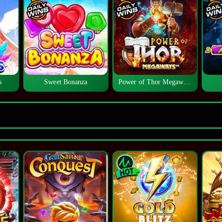
s
Sweet Bonanza
Power of Thor Megaways