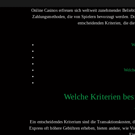
Online Casinos erfreuen sich weltweit zunehmender Beliebth
Zahlungsmethoden, die von Spielern bevorzugt werden. Doc
entscheidenden Kriterien, die di
We
Welche
Welche Kriterien bes
Ein entscheidendes Kriterium sind die Transaktionskosten, d
Express oft höhere Gebühren erheben, bieten andere, wie Vis
Ein