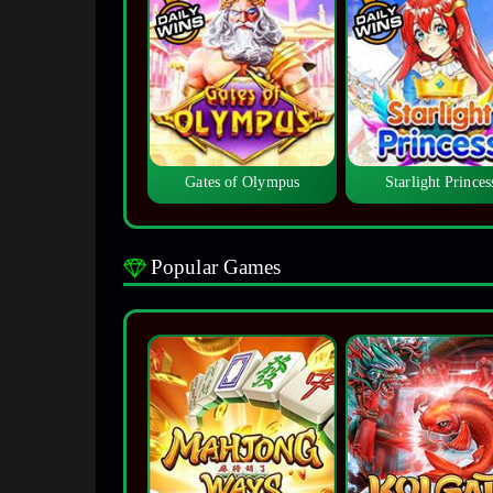
Gates of Olympus
Starlight Princes
Popular Games