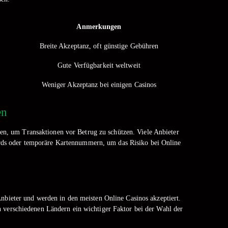
Anmerkungen
Breite Akzeptanz, oft günstige Gebühren
Gute Verfügbarkeit weltweit
Weniger Akzeptanz bei einigen Casinos
en
ien, um Transaktionen vor Betrug zu schützen. Viele Anbieter
ards oder temporäre Kartennummern, um das Risiko bei Online
Anbieter und werden in den meisten Online Casinos akzeptiert.
t in verschiedenen Ländern ein wichtiger Faktor bei der Wahl der