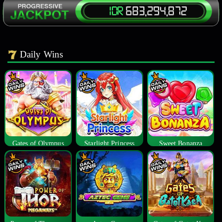
Daily Wins
Gates of Olympus
Starlight Princess
Sweet Bonanza