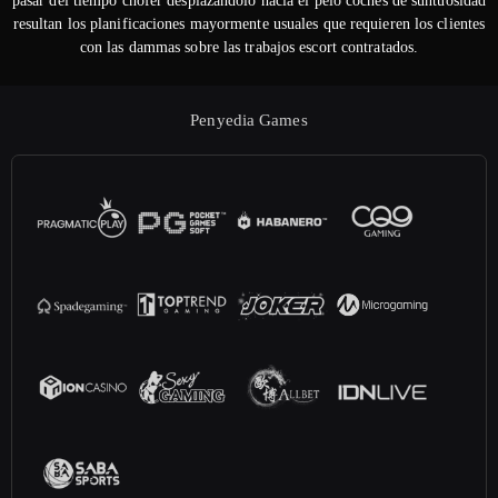
pasar del tiempo chofer desplazándolo hacia el pelo coches de suntuosidad
resultan los planificaciones mayormente usuales que requieren los clientes
con las dammas sobre las trabajos escort contratados.
Penyedia Games