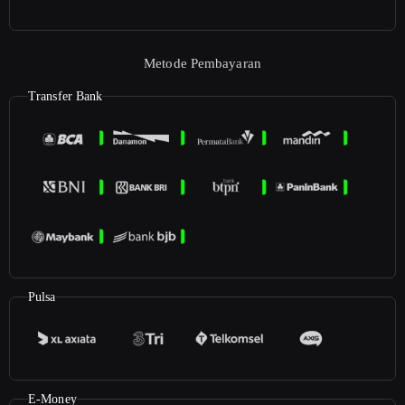
Metode Pembayaran
Transfer Bank
Pulsa
E-Money