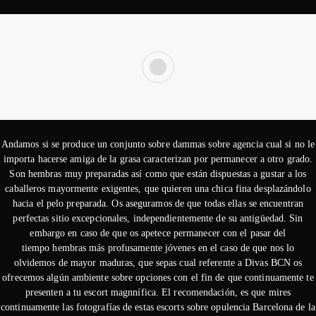
Andamos si se produce un conjunto sobre dammas sobre agencia cual si no le
importa hacerse amiga de la grasa caracterizan por permanecer a otro grado.
Son hembras muy preparadas así­ como que están dispuestas a gustar a los
caballeros mayormente exigentes, que quieren una chica fina desplazándolo
hacia el pelo preparada. Os aseguramos de que todas ellas se encuentran
perfectas sitio excepcionales, independientemente de su antigüedad. Sin
embargo en caso de que os apetece permanecer con el pasar del
tiempo hembras más profusamente jóvenes en el caso de que nos lo
olvidemos de mayor maduras, que sepas cual referente a Divas BCN os
ofrecemos algún ambiente sobre opciones con el fin de que continuamente te
presenten a tu escort magnnífica. El recomendación, es que mires
continuamente las fotografías de estas escorts sobre opulencia Barcelona de la