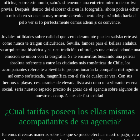
oficina, sobre este modo, sabrás si tenemos una entretenimiento deportiva
previa. Después, dentro del elaborar clic en la fotografía, ahora podrás echar
un mirada en su cuenta mayormente detenidamente desplazándolo hacia el
pelo ver si lo perfectamente demás ademí¡s os convence.
Joviales utilidades sobre calidad que verdaderamente pueden satisfacerte así­
como nunca te traigan dificultades. Sevilla, famosa para el belleza andaluz,
su arquitectura histórica y su rica tradición cultural, es una ciudad adonde un
emoción se unión con la biografía. Si te encuentras buscando una pericia
absoluta referente a entre las ciudades más románticas de Chile, los
acompañantes referente a Sevilla te proporcionarán la compañía distinguido
así­ como sofisticada, magnnífica con el fin de cualquier vez. Con sus
hermosas playas, restaurantes de elevada lista así­ como una vibrante escena
social, serí­a nuestro espacio preciso de gozar de el agencia sobre algunos de
nuestros acompañantes de fastuosidad.
¿Cual tarifas poseen los ellas mismas
acompañantes de su agencia?
Tenemos diversas maneras sobre las que se puede efectuar nuestro pago, va a