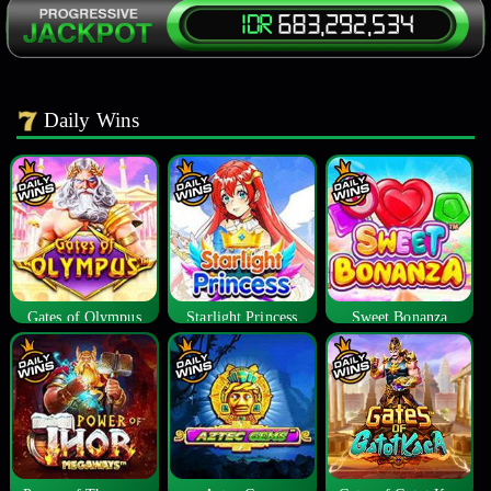
Daily Wins
Gates of Olympus
Starlight Princess
Sweet Bonanza