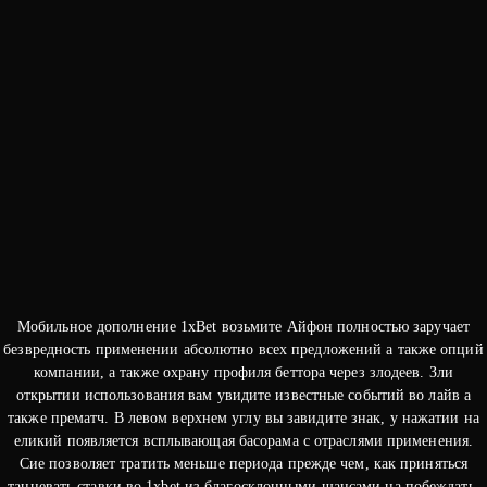
Мобильное дополнение 1xBet возьмите Айфон полностью заручает
безвредность применении абсолютно всех предложений а также опций
компании, а также охрану профиля беттора через злодеев. Зли
открытии использования вам увидите известные событий во лайв а
также прематч. В левом верхнем углу вы завидите знак, у нажатии на
еликий появляется всплывающая басорама с отраслями применения.
Сие позволяет тратить меньше периода прежде чем, как приняться
танцевать ставки во 1xbet из благосклонными шансами на побеждать.