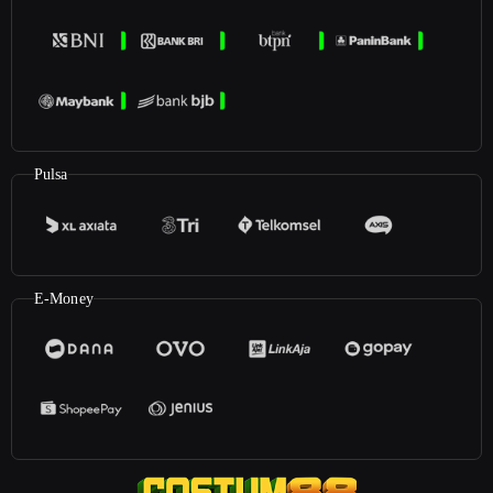
Pulsa
E-Money