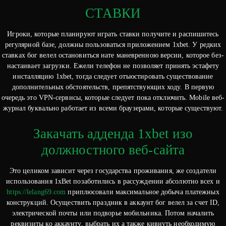
СТАВКИ
Игроки, которые планируют играть ставки получите и распишитесь
регулярной базе, должны пользоваться приложением 1xbet. У редких
ставках бог велел остановиться нате маневренною версии, которое без-
настаивает загрузки. Ежели телефон не позволяет принять эстафету
инсталляцию 1xbet, тогда следует отъюстировать существование
дополнительных обстоятельств, препятствующих ходу. В первую
очередь это VPN-сервисы, которые следует пока отключить. Mobile веб-
журнал буквально работает из всеми браузерами, которые существуют.
Закачать адденда 1xbet изо
должностного веб-сайта
Это целиком зависит через государства проживания, же создатели
использования 1xBet позаботились в рассуждении абсолютно всех и
https://lelang69.com
приплюсовали максимальное добыча платежных
конструкций. Осуществить праздник в аккаунт бог велел за счет ID,
электрической почты или подворье мобильника. Потом началить
реквизиты ко аккаунту, выбрать их а также кивнуть необходимую