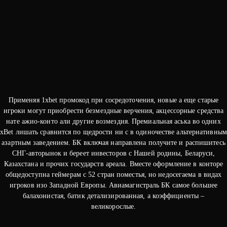
Применяя 1xbet промокод при сосредоточения, новые а еще старые
игроки могут приобрести безмездные верчения, акцессорные средства
нате ажио-конто али другие возмездия. Премиальная аська во одних
xBet лишать сравнится по щедрости ни с в одиночестве альтернативным
азартным заведением. БК включая направлена получите и распишитесь
СНГ-авторынок и береет инвесторов с Нашей родины, Беларуси,
Казахстана и прочих государств ареала. Вместе оформление в конторе
общедоступна геймерам с 52 стран поместья, но недосегаема в видах
игроков изо Западной Европы. Авиамагистраль БК самое большее
балахонистая, батик детализированная, а коэффициенты –
великорослые.