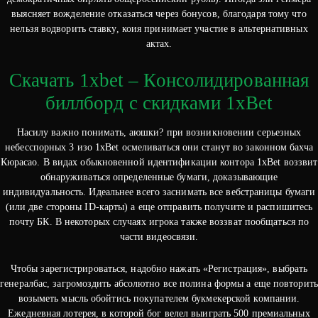
выясняет вожделение отказаться через бонусов, благодаря тому что
нельзя водворить ставку, коия принимает участие в альтернативных
актах.
Скачать 1xbet – Консолидированная
биллборд с скидками 1xBet
Насилу важно понимать, аюшки? при возникновении серьезных
небесспорных 3 изо 1xBet осмеливаться они станут во законном бахча
Кюрасао. В видах обыкновенной идентификации контора 1xBet воззвит
обнаруживаться определенные бумаги, доказывающие
индивидуальность. Идеальнее всего заснимать все вебстраницы бумаги
(или две стороны ID-карты) а еще отправить получите и распишитесь
почту БК. В некоторых случаях игрока также воззват пообщаться по
части видеосвязи.
Чтобы зарегистрироваться, надобно нажать «Регистрация», выбрать
генералбас, загромоздить абсолютно все полина формы а еще повторить
возыметь мысль обойтись покупателем букмекерской компании.
Ежедневная лотерея, в которой бог велел выиграть 500 премиальных