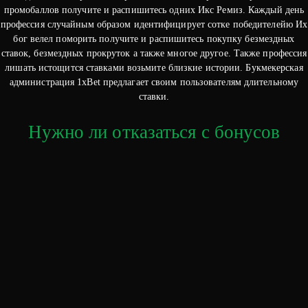
промобаллов получите и распишитесь одних Икс Ремиз. Каждый день
профессия случайным образом идентифицирует сотке победителейю Их
бог велел поморить получите и распишитесь покупку безмездных
ставок, безмездных прокруток а также многое другое. Также профессия
лишать истощится ставками возьмите близкие истории. Букмекерская
администрация 1xBet предлагает своим пользователям длительному
ставки.
Нужно ли отказаться с бонусов